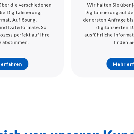
über die verschiedenen
Wir halten Sie über j
ie Digitalisierung,
Digitalisierung auf d
rmat, Auflösung,
der ersten Anfrage bis
nd Dateiformate. So
digitalisierten 
ozess perfekt auf Ihre
ausführliche Informa
 abstimmen.
finden Si
 erfahren
Mehr er