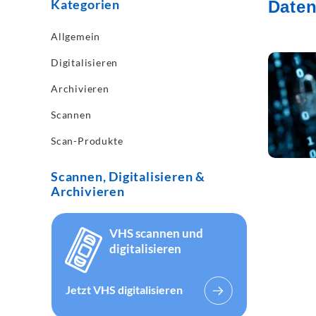
Kategorien
Date
Allgemein
mehr les
Digitalisieren
Archivieren
Scannen
Scan-Produkte
Scannen, Digitalisieren &
Archivieren
VHS scannen und
digitalisieren
Jetzt VHS digitalisieren