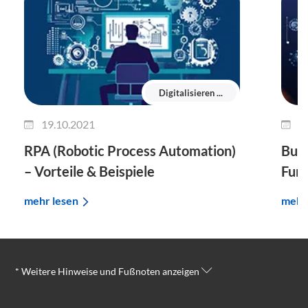
Digitalisieren ...
19.10.2021
0
RPA (Robotic Process Automation)
Busi
– Vorteile & Beispiele
Funk
mehr lesen
mehr
* Weitere Hinweise und Fußnoten anzeigen