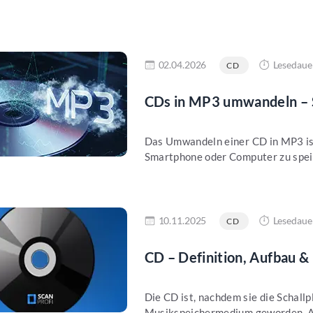
en
02.04.2026
Lesedaue
CD
CDs in MP3 umwandeln – S
Das Umwandeln einer CD in MP3 ist
Smartphone oder Computer zu speich
en
10.11.2025
Lesedaue
CD
CD – Definition, Aufbau & 
Die CD ist, nachdem sie die Schallp
Musikspeichermedium geworden. Au