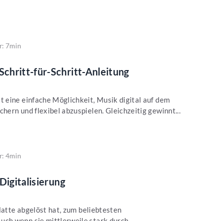
r: 7min
chritt-für-Schritt-Anleitung
 eine einfache Möglichkeit, Musik digital auf dem
ern und flexibel abzuspielen. Gleichzeitig gewinnt...
r: 4min
Digitalisierung
latte abgelöst hat, zum beliebtesten
ch wenn sie mittlerweile stark durch