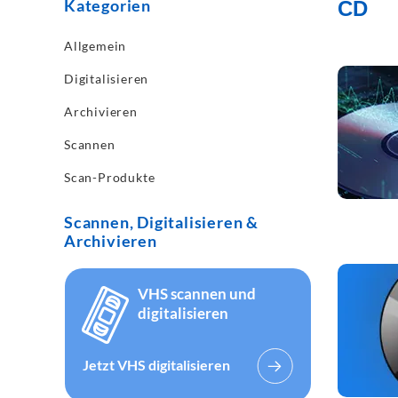
Kategorien
CD
Allgemein
mehr les
Digitalisieren
Archivieren
Scannen
Scan-Produkte
Scannen, Digitalisieren &
Archivieren
mehr les
VHS scannen und
digitalisieren
Jetzt VHS digitalisieren