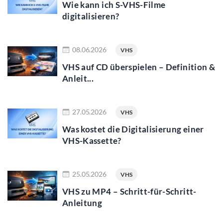
Wie kann ich S-VHS-Filme
digitalisieren?
mehr lesen
08.06.2026
VHS
VHS auf CD überspielen – Definition &
Anleit...
mehr lesen
27.05.2026
VHS
Was kostet die Digitalisierung einer
VHS-Kassette?
mehr lesen
25.05.2026
VHS
VHS zu MP4 – Schritt-für-Schritt-
Anleitung