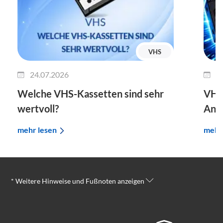
VHS
24.07.2026
2
Welche VHS-Kassetten sind sehr
VHS 
wertvoll?
Anle
mehr lesen
mehr
* Weitere Hinweise und Fußnoten anzeigen