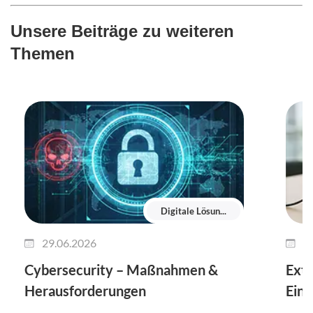
Unsere Beiträge zu weiteren
Themen
Digitale Lösun...
29.06.2026
1
Cybersecurity – Maßnahmen &
Exte
Herausforderungen
Einr