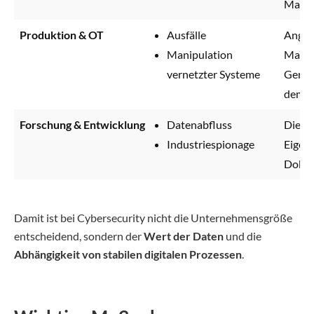
Mail-
Produktion & OT
Ausfälle
Angrif
Manipulation
Masch
vernetzter Systeme
Gerät
dem
I
Forschung & Entwicklung
Datenabfluss
Diebst
Industriespionage
Eigen
Dokum
Damit ist bei Cybersecurity nicht die Unternehmensgröße
entscheidend, sondern der
Wert der Daten
und die
Abhängigkeit von stabilen digitalen Prozessen
.