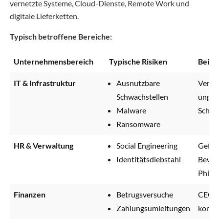
vernetzte Systeme, Cloud-Dienste, Remote Work und
digitale Lieferketten.
Typisch betroffene Bereiche:
Unternehmensbereich
Typische Risiken
Beisp
IT & Infrastruktur
Ausnutzbare
Veralt
Schwachstellen
unges
Malware
Schnit
Ransomware
HR & Verwaltung
Social Engineering
Gefäl
Identitätsdiebstahl
Bewer
Phish
Finanzen
Betrugsversuche
CEO-F
Zahlungsumleitungen
kompr