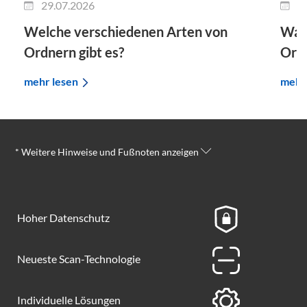
29.07.2026
1
Welche verschiedenen Arten von
Was 
Ordnern gibt es?
Ord
mehr lesen
mehr
* Weitere Hinweise und Fußnoten anzeigen
Hoher Datenschutz
Neueste Scan-Technologie
Individuelle Lösungen