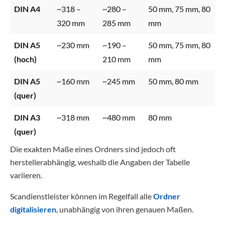
DIN A4
~318 –
~280 –
50 mm, 75 mm, 80
320 mm
285 mm
mm
DIN A5
~230 mm
~190 –
50 mm, 75 mm, 80
(hoch)
210 mm
mm
DIN A5
~160 mm
~245 mm
50 mm, 80 mm
(quer)
DIN A3
~318 mm
~480 mm
80 mm
(quer)
Die exakten Maße eines Ordners sind jedoch oft
herstellerabhängig, weshalb die Angaben der Tabelle
variieren.
Scandienstleister können im Regelfall alle
Ordner
digitalisieren
, unabhängig von ihren genauen Maßen.