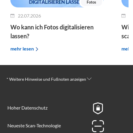
Fotos
22.07.2026
0
Wo kann ich Fotos digitalisieren
Wie 
lassen?
sca
mehr lesen
mehr
* Weitere Hinweise und Fußnoten anzeigen
Hoher Datenschutz
Neueste Scan-Technologie