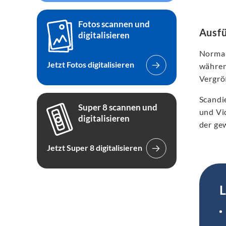
Fotos scannen und
Ausfü
digitalisieren
Norma
Jetzt Fotos digitalisieren
währen
Vergrö
Scandie
Super 8 scannen und
und Vi
digitalisieren
der ge
Jetzt Super 8 digitalisieren
L