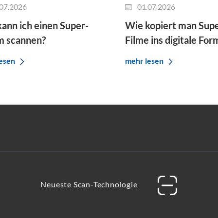
07.2026
01.07.2026
ann ich einen Super-
Wie kopiert man Sup
m scannen?
Filme ins digitale For
esen
mehr lesen
Neueste Scan-Technologie