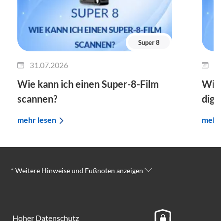
Super 8
31.07.2026
0
Wie kann ich einen Super-8-Film
Wie 
scannen?
digi
mehr lesen
mehr
* Weitere Hinweise und Fußnoten anzeigen
Hoher Datenschutz