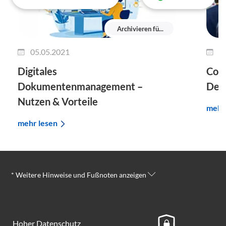
Archivieren fü...
05.05.2021
0
Digitales
Corp
Dokumentenmanagement –
Defi
Nutzen & Vorteile
mehr
mehr lesen
* Weitere Hinweise und Fußnoten anzeigen
Hoher Datenschutz