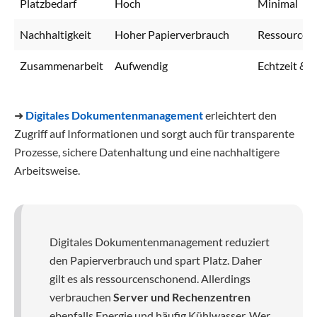
Platzbedarf
Hoch
Minimal
Nachhaltigkeit
Hoher Papierverbrauch
Ressourcen
Zusammenarbeit
Aufwendig
Echtzeit & c
➜
Digitales Dokumentenmanagement
erleichtert den
Zugriff auf Informationen und sorgt auch für transparente
Prozesse, sichere Datenhaltung und eine nachhaltigere
Arbeitsweise.
Digitales Dokumentenmanagement reduziert
den Papierverbrauch und spart Platz. Daher
gilt es als ressourcenschonend. Allerdings
verbrauchen
Server und Rechenzentren
ebenfalls Energie und häufig Kühlwasser. Wer