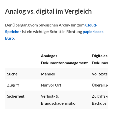
Analog vs. digital im Vergleich
Der Übergang vom physischen Archiv hin zum
Cloud-
Speicher
ist ein wichtiger Schritt in Richtung
papierloses
Büro
.
Analoges
Digitales
Dokumentenmanagement
Dokumente
Suche
Manuell
Volltextsuc
Zugriff
Nur vor Ort
Überall, jed
Sicherheit
Verlust- &
Zugriffskont
Brandschadenrisiko
Backups