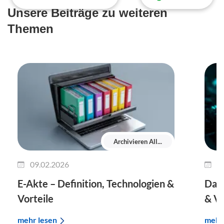
Unsere Beiträge zu weiteren
Themen
Archivieren All...
09.02.2026
0
E-Akte – Definition, Technologien &
Date
Vorteile
& Ve
mehr lesen
mehr